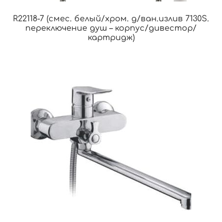
R22118-7 (смес. белый/хром. д/ван.излив 7130S.
переключение душ – корпус/дивестор/
картридж)