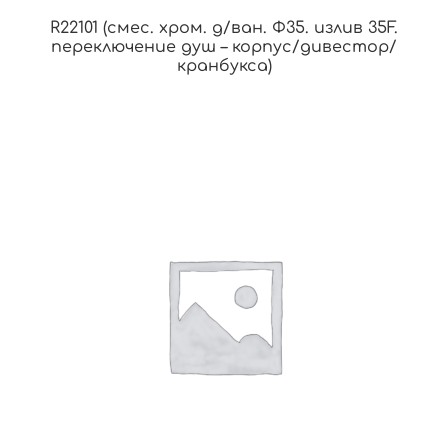
R22101 (смес. хром. д/ван. Ф35. излив 35F.
переключение душ – корпус/дивестор/
кранбукса)