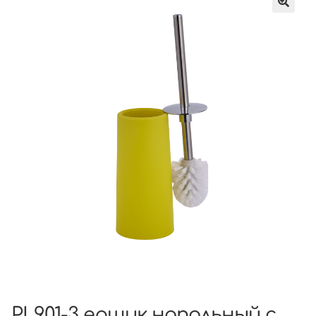
PL901-3 ершик напольный с