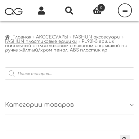
Поиск
товаров
0
Каталог
Инфо
Кабинет
Главная
АКССЕСУАРЫ
FASHUN акссесуары
FASHUN пластиковые ершики
PL901-3 ершик
напольный с пластиковым стаканом и крышкой на
ручке жёлтый/хром пенал: ABS пластик кр
Поиск
товаров
Категории товаров