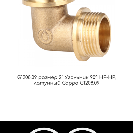
G1208.09 размер 2″ Угольник 90° НР-НР,
латунный Gappo G1208.09