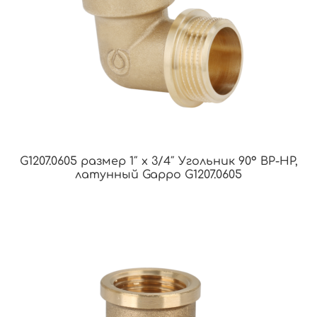
G1207.0605 размер 1″ х 3/4″ Угольник 90° ВР-НР,
латунный Gappo G1207.0605