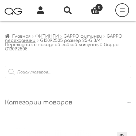
Поиск
товаров
0
Каталог
Инфо
Кабинет
Главная
ФИТИНГИ
GAPPO фитинги
GAPPO
переходники
G1309.2505 размер 25-G 3/4″
Переходник с накидной гайкой латунный Gappo
G1309.2505
Поиск
товаров
Категории товаров