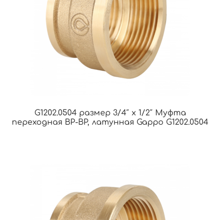
G1202.0504 размер 3/4″ х 1/2″ Муфта
переходная ВР-ВР, латунная Gappo G1202.0504