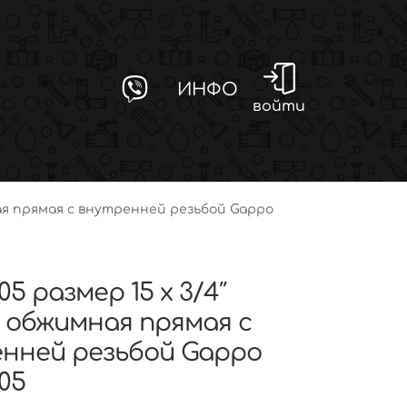
ИНФО
войти
ная прямая с внутренней резьбой Gappo
505 размер 15 х 3/4″
обжимная прямая с
нней резьбой Gappo
505