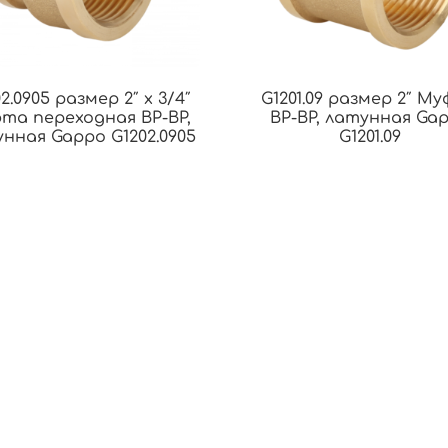
2.0905 размер 2″ х 3/4″
G1201.09 размер 2″ М
та переходная ВР-ВР,
ВР-ВР, латунная Ga
нная Gappo G1202.0905
G1201.09