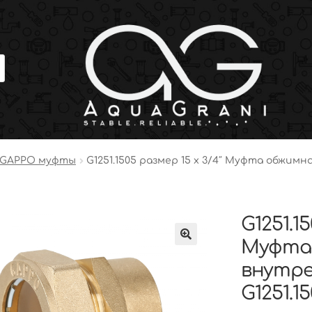
GAPPO муфты
G1251.1505 размер 15 х 3/4″ Муфта обжим
G1251.1
Муфта 
внутре
G1251.1