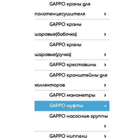
GAPPO краны для
полотенцесушителя
GAPPO краны
шаровые(бабочка)
GAPPO краны
шаровые(ручка)
GAPPO крестовины
GAPPO кронштейны для
коллекторов
GAPPO манометры
GAPPO муфты
GAPPO насосные группы
GAPPO ниппели