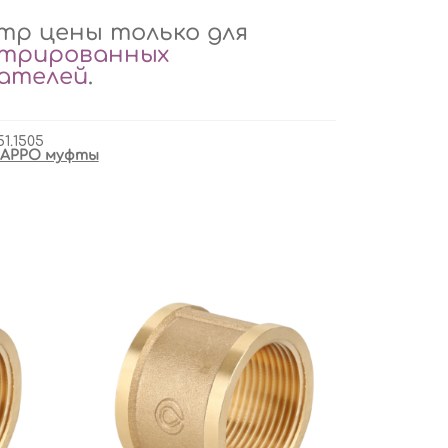
р цены только для
стрированных
вателей
.
51.1505
APPO муфты