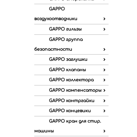
GAPPO
воздухоотводчики
GAPPO гильзы
GAPPO группа
безопастности
GAPPO заглушки
GAPPO клапаны
GAPPO коллектора
GAPPO компенсаторы
GAPPO контргайки
GAPPO концевики
GAPPO кран для стир.
машины