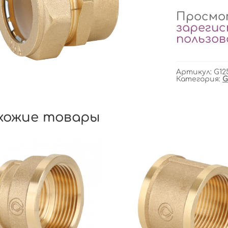
Просмот
зареги
пользо
Артикул:
G12
Категория:
G
хожие товары