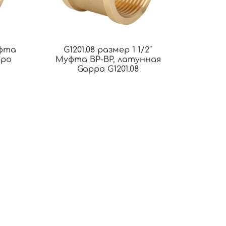
уфта
G1201.08 размер 1 1/2″
ppo
Муфта ВР-ВР, латунная
Gappo G1201.08