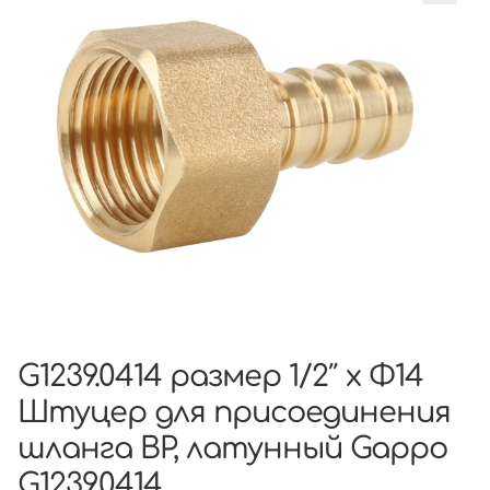
G1239.0414 размер 1/2″ x Φ14
Штуцер для присоединения
шланга ВР, латунный Gappo
G1239.0414