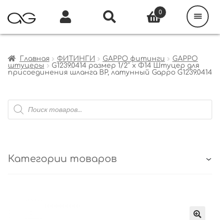
Поиск
товаров
0
Каталог
Инфо
Кабинет
Главная
ФИТИНГИ
GAPPO фитинги
GAPPO
штуцеры
G1239.0414 размер 1/2″ x Φ14 Штуцер для
присоединения шланга ВР, латунный Gappo G1239.0414
Поиск
товаров
Категории товаров