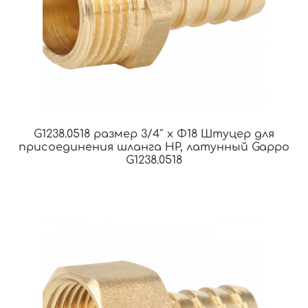
G1238.0518 размер 3/4″ x Φ18 Штуцер для
присоединения шланга НР, латунный Gappo
G1238.0518