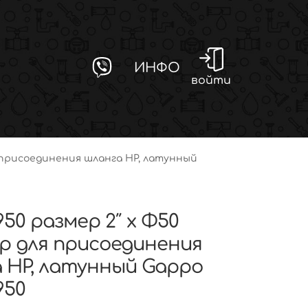
ИНФО
войти
я присоединения шланга НР, латунный
950 размер 2″ x Φ50
 для присоединения
 НР, латунный Gappo
950