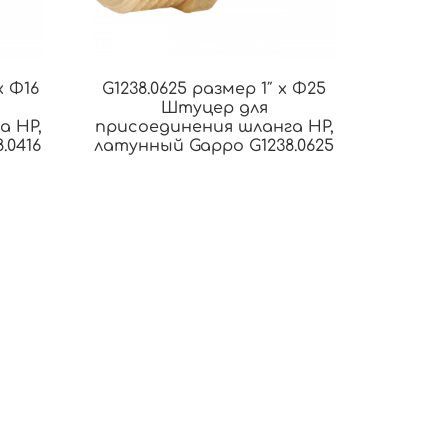
x Φ16
G1238.0625 размер 1″ x Φ25
Штуцер для
а НР,
присоединения шланга НР,
.0416
латунный Gappo G1238.0625