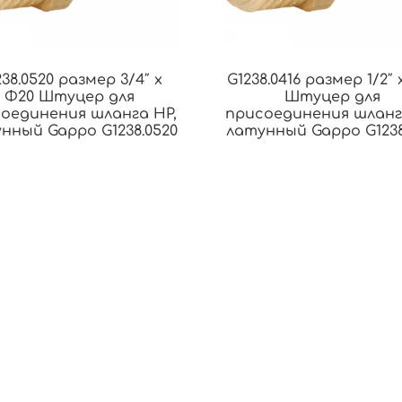
238.0520 размер 3/4″ x
G1238.0416 размер 1/2″ 
Φ20 Штуцер для
Штуцер для
оединения шланга НР,
присоединения шланг
нный Gappo G1238.0520
латунный Gappo G1238