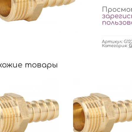
Просмот
зареги
пользо
Артикул:
G12
Категория:
G
хожие товары