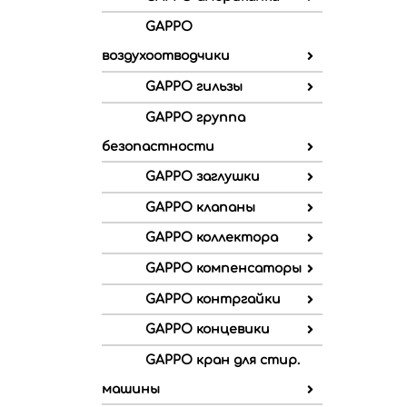
GAPPO
воздухоотводчики
GAPPO гильзы
GAPPO группа
безопастности
GAPPO заглушки
GAPPO клапаны
GAPPO коллектора
GAPPO компенсаторы
GAPPO контргайки
GAPPO концевики
GAPPO кран для стир.
машины