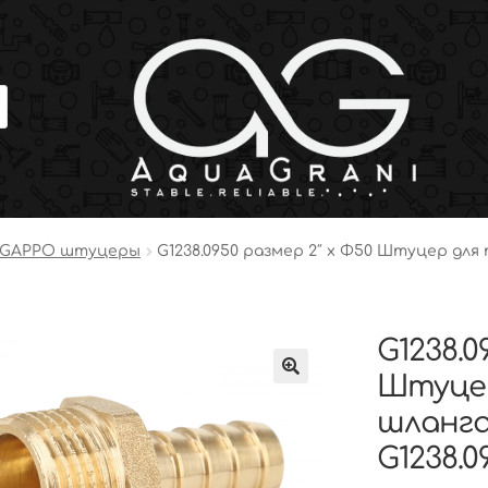
GAPPO штуцеры
G1238.0950 размер 2″ x Φ50 Штуцер дл
G1238.0
Штуцер
шланга
G1238.0