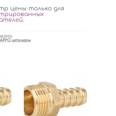
р цены только для
стрированных
вателей
.
38.0950
APPO штуцеры