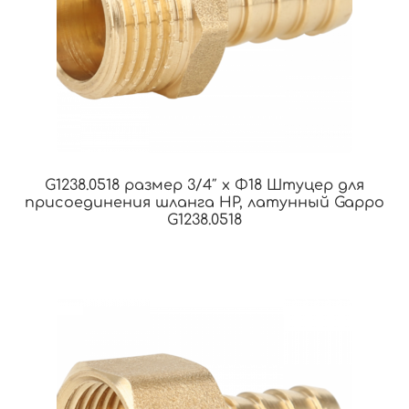
G1238.0518 размер 3/4″ x Φ18 Штуцер для
присоединения шланга НР, латунный Gappo
G1238.0518