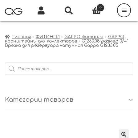
Поиск
товаров
0
Каталог
Инфо
Кабинет
Главная
ФИТИНГИ
GAPPO фитинги
GAPPO
кронштейны для коллекторов
G1233.05 размер 3/4″
Врезка для резервуара латунная Gappo G1233.05
Поиск
товаров
Категории товаров