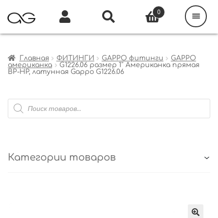
Поиск
товаров
0
Каталог
Инфо
Кабинет
Главная
ФИТИНГИ
GAPPO фитинги
GAPPO
американка
G1226.06 размер 1″ Американка прямая
ВР-НР, латунная Gappo G1226.06
Поиск
товаров
Категории товаров