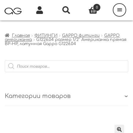
Поиск
товаров
0
Каталог
Инфо
Кабинет
Главная
ФИТИНГИ
GAPPO фитинги
GAPPO
американка
G1226.04 размер 1/2″ Американка прямая
ВР-НР, латунная Gappo G1226.04
Поиск
товаров
Категории товаров