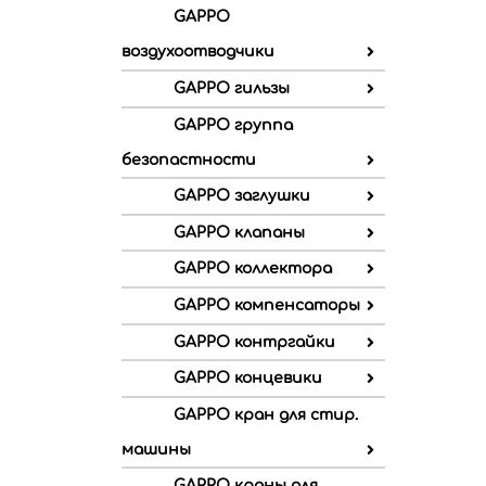
GAPPO
воздухоотводчики
GAPPO гильзы
GAPPO группа
безопастности
GAPPO заглушки
GAPPO клапаны
GAPPO коллектора
GAPPO компенсаторы
GAPPO контргайки
GAPPO концевики
GAPPO кран для стир.
машины
GAPPO краны для