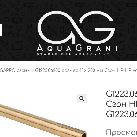
GAPPO сгоны
G1223.06200 размер 1″ х 200 мм Сгон НР-НР,
G1223.0
Сгон Н
G1223.0
Просмот