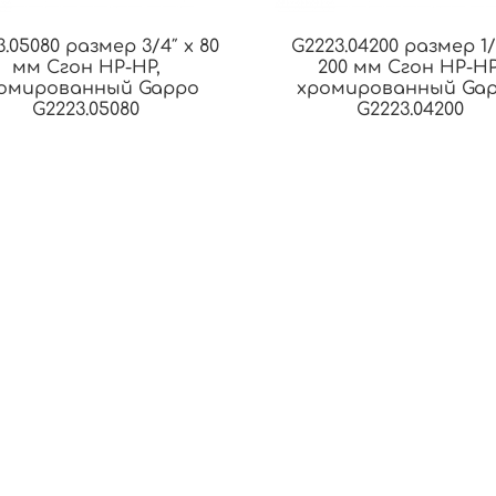
3.05080 размер 3/4″ х 80
G2223.04200 размер 1/
мм Сгон НР-НР,
200 мм Сгон НР-НР
омированный Gappo
хромированный Ga
G2223.05080
G2223.04200