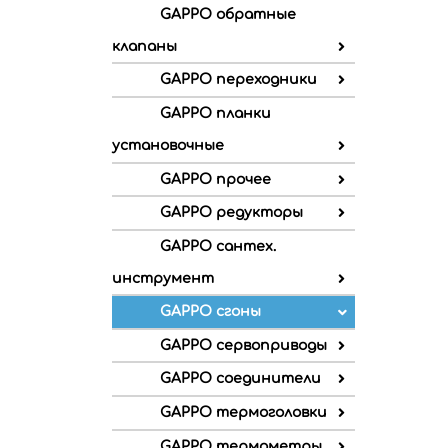
GAPPO обратные
клапаны
GAPPO переходники
GAPPO планки
установочные
GAPPO прочее
GAPPO редукторы
GAPPO сантех.
инструмент
GAPPO сгоны
GAPPO сервоприводы
GAPPO соединители
GAPPO термоголовки
GAPPO термометры