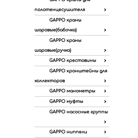
полотенцесушителя
GAPPO краны
шаровые(бабочка)
GAPPO краны
шаровые(ручка)
GAPPO крестовины
GAPPO кронштейны для
коллекторов
GAPPO манометры
GAPPO муфты
GAPPO насосные группы
GAPPO ниппели