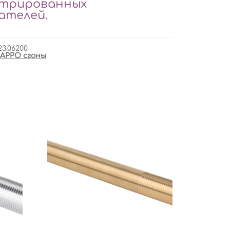
стрированных
вателей
.
23.06200
APPO сгоны