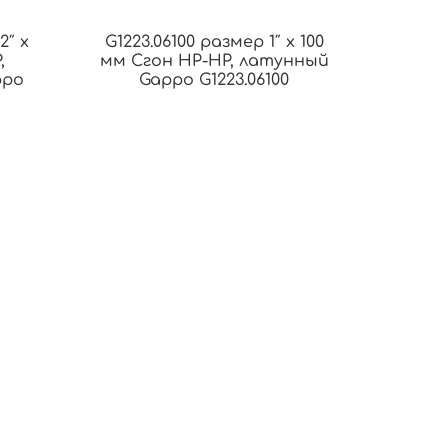
2″ х
G1223.06100 размер 1″ х 100
,
мм Сгон НР-НР, латунный
ppo
Gappo G1223.06100