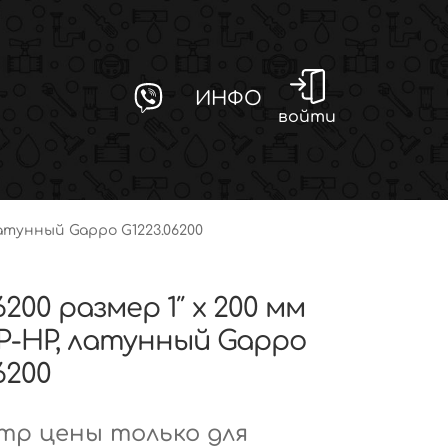
ИНФО
войти
 латунный Gappo G1223.06200
6200 размер 1″ х 200 мм
Р-НР, латунный Gappo
6200
р цены только для