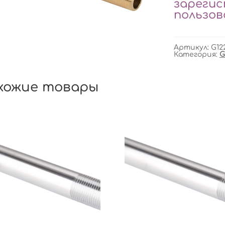
зареги
пользо
Артикул:
G12
Категория:
G
хожие товары