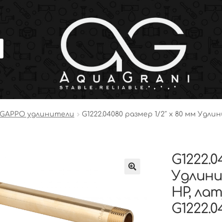
GAPPO удлинители
G1222.04080 размер 1/2″ х 80 мм Уд
G1222.0
Удлини
НР, ла
G1222.0