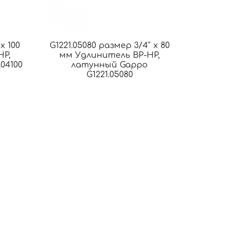
х 100
G1221.05080 размер 3/4″ x 80
НР,
мм Удлинитель ВР-НР,
04100
латунный Gappo
G1221.05080