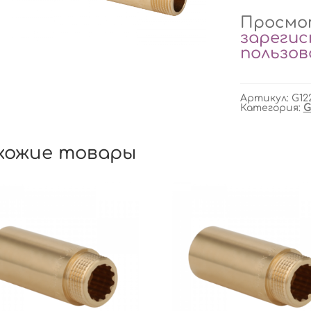
Просмот
зареги
пользо
Артикул:
G12
Категория:
G
хожие товары