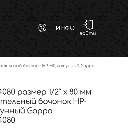
ИНФО
войти
линительный бочонок НР-НР, латунный Gappo
4080 размер 1/2″ х 80 мм
тельный бочонок НР-
тунный Gappo
4080