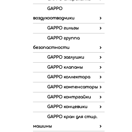
GAPPO
воздухоотводчики
GAPPO гильзы
GAPPO группа
безопастности
GAPPO заглушки
GAPPO клапаны
GAPPO коллектора
GAPPO компенсаторы
GAPPO контргайки
GAPPO концевики
GAPPO кран для стир.
машины