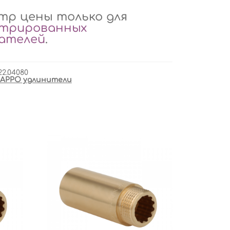
р цены только для
стрированных
вателей
.
22.04080
APPO удлинители