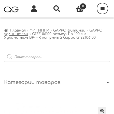
Поиск
товаров
0
Каталог
Инфо
Кабинет
Главная
ФИТИНГИ
GAPPO фитинги
GAPPO
удлинители
G1221.06100 размер 1″ х 100 мм
Удлинитель ВР-НР, латунный Gappo G1221.06100
Поиск
товаров
Категории товаров