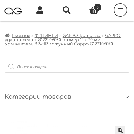
Поиск
товаров
0
Каталог
Инфо
Кабинет
Главная
ФИТИНГИ
GAPPO фитинги
GAPPO
удлинители
G1221.06070 размер 1″ х 70 мм
Удлинитель ВР-НР, латунный Gappo G1221.06070
Поиск
товаров
Категории товаров