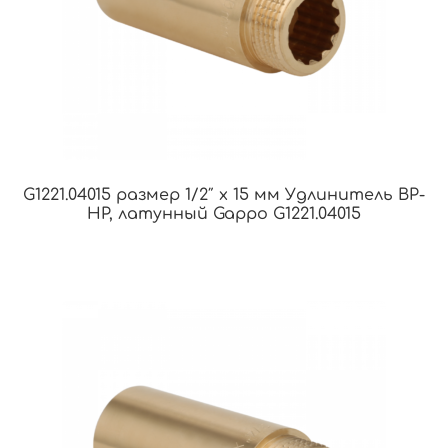
G1221.04015 размер 1/2″ х 15 мм Удлинитель ВР-
НР, латунный Gappo G1221.04015