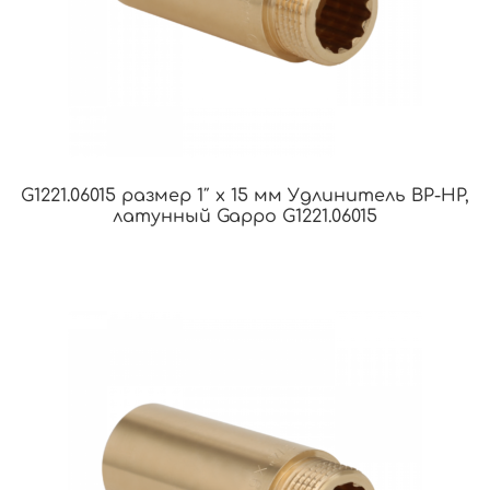
G1221.06015 размер 1″ х 15 мм Удлинитель ВР-НР,
латунный Gappo G1221.06015