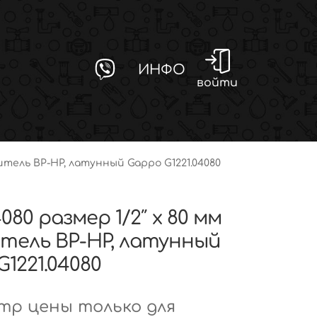
ИНФО
войти
нитель ВР-НР, латунный Gappo G1221.04080
4080 размер 1/2″ х 80 мм
тель ВР-НР, латунный
1221.04080
р цены только для