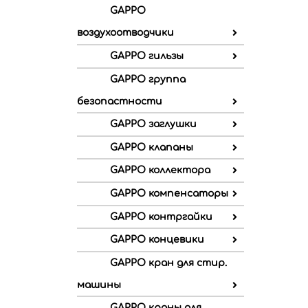
GAPPO
воздухоотводчики
GAPPO гильзы
GAPPO группа
безопастности
GAPPO заглушки
GAPPO клапаны
GAPPO коллектора
GAPPO компенсаторы
GAPPO контргайки
GAPPO концевики
GAPPO кран для стир.
машины
GAPPO краны для