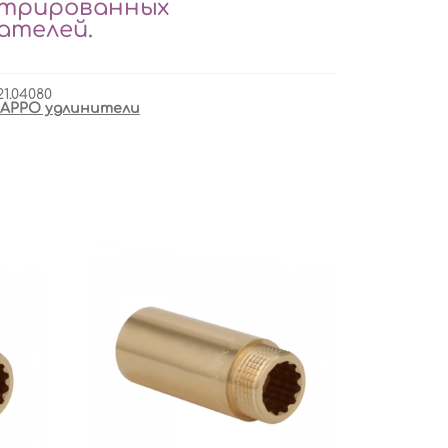
стрированных
вателей
.
21.04080
APPO удлинители