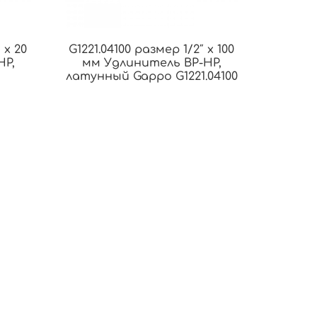
 х 20
G1221.04100 размер 1/2″ х 100
НР,
мм Удлинитель ВР-НР,
латунный Gappo G1221.04100