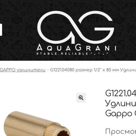
GAPPO удлинители
G1221.04080 размер 1/2″ х 80 мм Удли
G1221.0
Удлини
Gappo G
Просмот