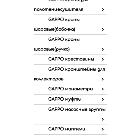
полотенцесушителя
GAPPO краны
шаровые(бабочка)
GAPPO краны
шаровые(ручка)
GAPPO крестовины
GAPPO кронштейны для
коллекторов
GAPPO манометры
GAPPO муфты
GAPPO насосные группы
GAPPO ниппели