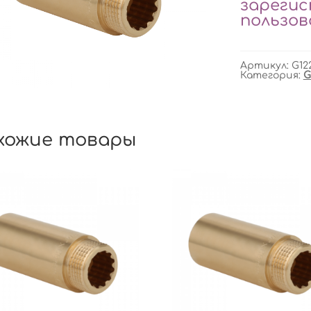
зареги
пользо
Артикул:
G12
Категория:
G
хожие товары