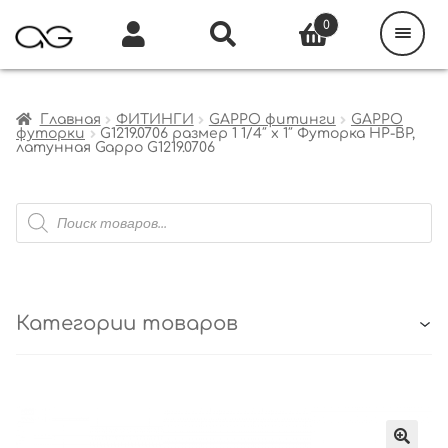
Поиск
товаров
0
Каталог
Инфо
Кабинет
Главная
ФИТИНГИ
GAPPO фитинги
GAPPO
футорки
G1219.0706 размер 1 1/4″ х 1″ Футорка НР-ВР,
латунная Gappo G1219.0706
Поиск
товаров
Категории товаров