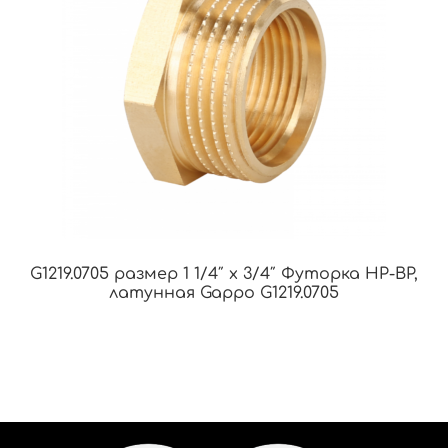
G1219.0705 размер 1 1/4″ х 3/4″ Футорка НР-ВР,
латунная Gappo G1219.0705