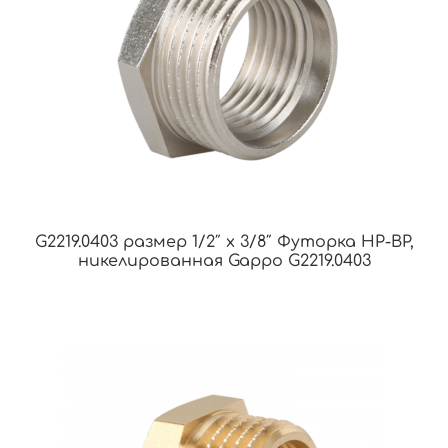
G2219.0403 размер 1/2″ х 3/8″ Футорка НР-ВР,
никелированная Gappo G2219.0403