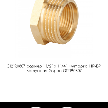
G1219.0807 размер 1 1/2″ х 1 1/4″ Футорка НР-ВР,
латунная Gappo G1219.0807