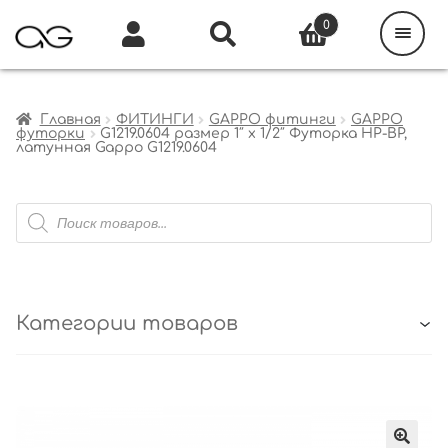
Поиск
товаров
0
Каталог
Инфо
Кабинет
Главная
ФИТИНГИ
GAPPO фитинги
GAPPO
футорки
G1219.0604 размер 1″ х 1/2″ Футорка НР-ВР,
латунная Gappo G1219.0604
Поиск
товаров
Категории товаров