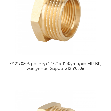
G1219.0806 размер 1 1/2″ х 1″ Футорка НР-ВР,
латунная Gappo G1219.0806