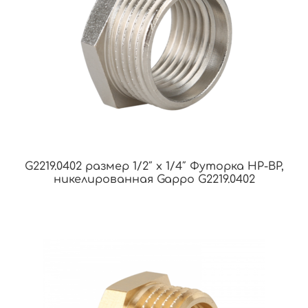
G2219.0402 размер 1/2″ х 1/4″ Футорка НР-ВР,
никелированная Gappo G2219.0402