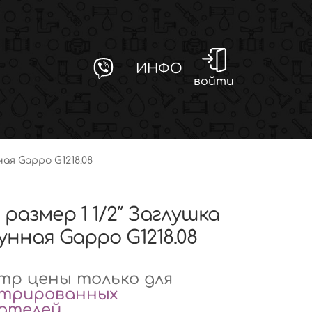
ИНФО
войти
ная Gappo G1218.08
8 размер 1 1/2″ Заглушка
унная Gappo G1218.08
р цены только для
стрированных
вателей
.