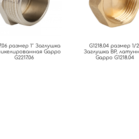
7.06 размер 1″ Заглушка
G1218.04 размер 1/2
никелированная Gappo
Заглушка ВР, латун
G2217.06
Gappo G1218.04