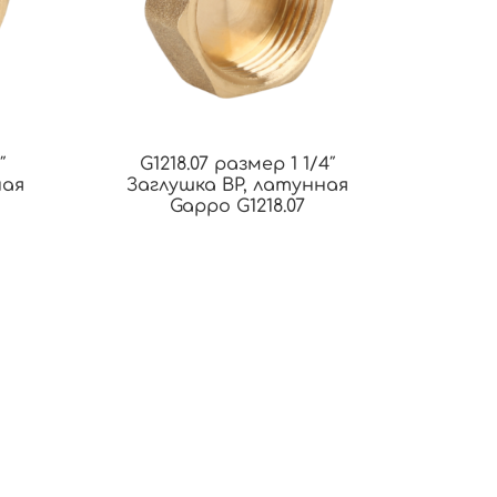
″
G1218.07 размер 1 1/4″
ная
Заглушка ВР, латунная
Gappo G1218.07