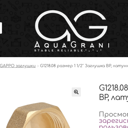
GAPPO заглушки
G1218.08 размер 1 1/2″ Заглушка ВР, латун
G1218.0
ВР, лат
Просмот
зареги
пользо