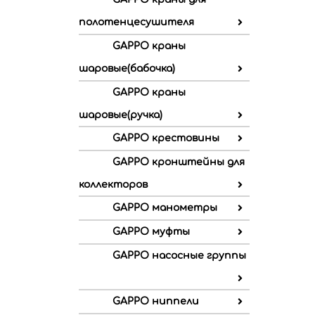
полотенцесушителя
GAPPO краны
шаровые(бабочка)
GAPPO краны
шаровые(ручка)
GAPPO крестовины
GAPPO кронштейны для
коллекторов
GAPPO манометры
GAPPO муфты
GAPPO насосные группы
GAPPO ниппели