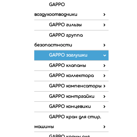
GAPPO
воздухоотводчики
GAPPO гильзы
GAPPO группа
безопастности
GAPPO заглушки
GAPPO клапаны
GAPPO коллектора
GAPPO компенсаторы
GAPPO контргайки
GAPPO концевики
GAPPO кран для стир.
машины
GAPPO краны для