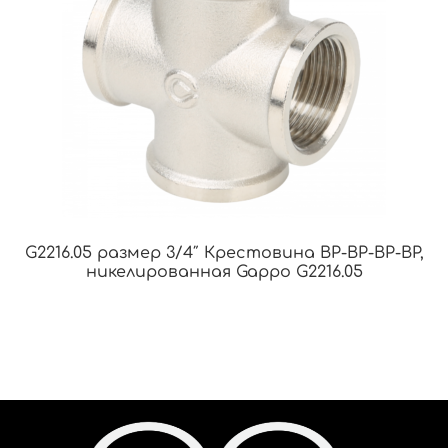
G2216.05 размер 3/4″ Крестовина ВР-ВР-ВР-ВР,
никелированная Gappo G2216.05