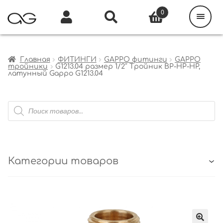
Поиск
товаров
0
Каталог
Инфо
Кабинет
Главная
ФИТИНГИ
GAPPO фитинги
GAPPO
тройники
G1213.04 размер 1/2″ Тройник ВР-НР-НР,
латунный Gappo G1213.04
Поиск
товаров
Категории товаров