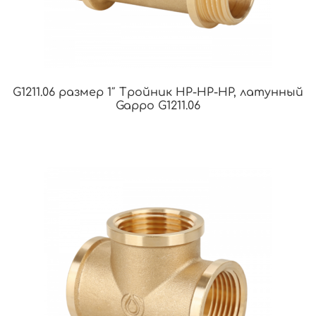
G1211.06 размер 1″ Тройник НР-НР-НР, латунный
Gappo G1211.06