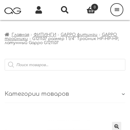
Поиск
товаров
0
Каталог
Инфо
Кабинет
Главная
ФИТИНГИ
GAPPO фитинги
GAPPO
тройники
G1211.07 размер 1 1/4″ Тройник НР-НР-НР,
латунный Gappo G1211.07
Поиск
товаров
Категории товаров