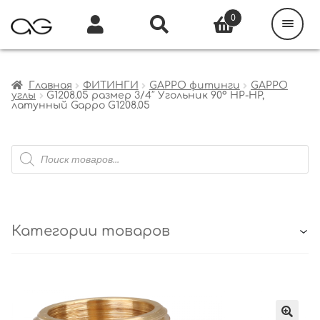
Поиск
товаров
0
Каталог
Инфо
Кабинет
Главная
ФИТИНГИ
GAPPO фитинги
GAPPO
углы
G1208.05 размер 3/4″ Угольник 90° НР-НР,
латунный Gappo G1208.05
Поиск
товаров
Категории товаров