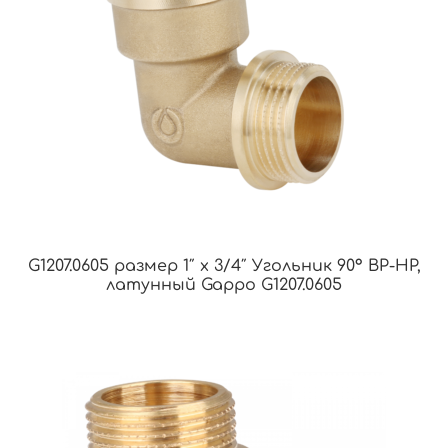
G1207.0605 размер 1″ х 3/4″ Угольник 90° ВР-НР,
латунный Gappo G1207.0605