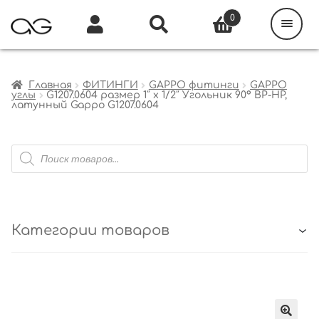
Поиск
товаров
0
Каталог
Инфо
Кабинет
Главная
ФИТИНГИ
GAPPO фитинги
GAPPO
углы
G1207.0604 размер 1″ х 1/2″ Угольник 90° ВР-НР,
латунный Gappo G1207.0604
Поиск
товаров
Категории товаров