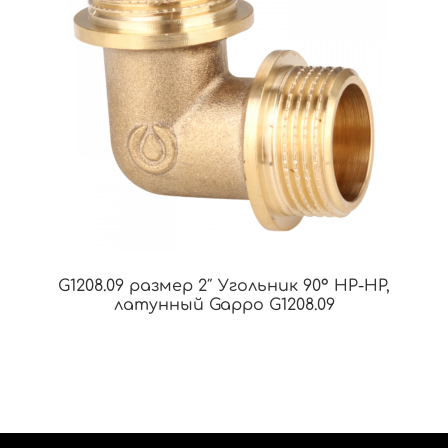
G1208.09 размер 2″ Угольник 90° НР-НР,
латунный Gappo G1208.09