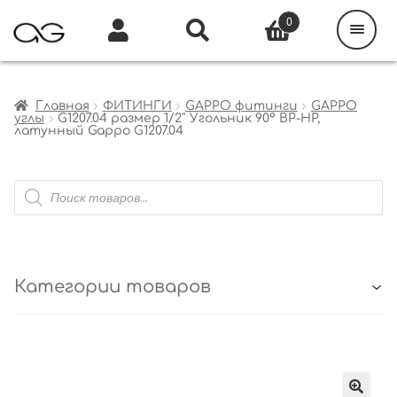
Поиск
товаров
0
Каталог
Инфо
Кабинет
Главная
ФИТИНГИ
GAPPO фитинги
GAPPO
углы
G1207.04 размер 1/2″ Угольник 90° ВР-НР,
латунный Gappo G1207.04
Поиск
товаров
Категории товаров