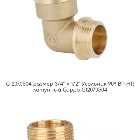
G1207.0504 размер 3/4″ х 1/2″ Угольник 90° ВР-НР,
латунный Gappo G1207.0504