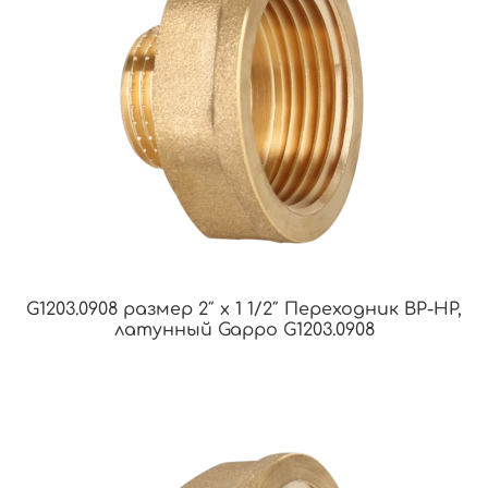
G1203.0908 размер 2″ х 1 1/2″ Переходник ВР-НР,
латунный Gappo G1203.0908