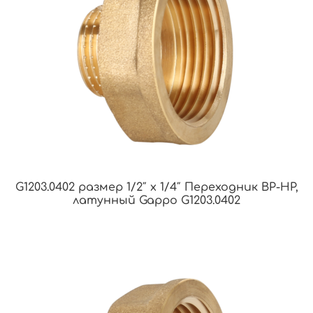
G1203.0402 размер 1/2″ х 1/4″ Переходник ВР-НР,
латунный Gappo G1203.0402