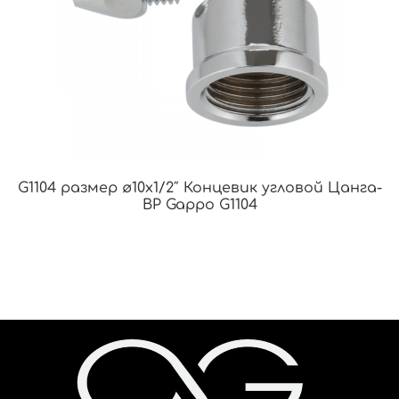
G1104 размер ø10х1/2″ Концевик угловой Цанга-
ВР Gappo G1104