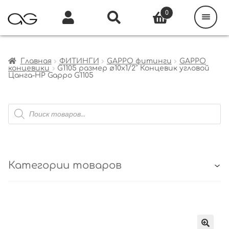
Поиск
товаров
0
Каталог
Инфо
Кабинет
Главная
ФИТИНГИ
GAPPO фитинги
GAPPO
концевики
G1105 размер ø10х1/2″ Концевик угловой
Цанга-НР Gappo G1105
Поиск
товаров
Категории товаров