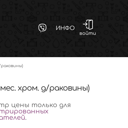
ИНФО
войти
д/раковины)
смес. хром. д/раковины)
р цены только для
стрированных
вателей
.