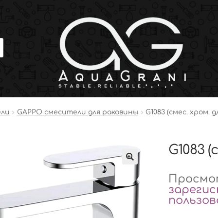
ели
GAPPO смесители для раковины
G1083 (смес. хром. 
G1083 (
Просмот
зареги
пользо