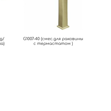
 д/
G1007-40 (смес.для раковины
а)
с термастатом )