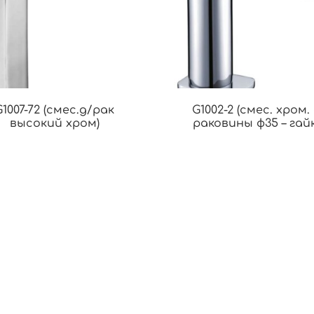
G1007-72 (смес.д/рак
G1002-2 (смес. хром.
высокий хром)
раковины ф35 – гайк