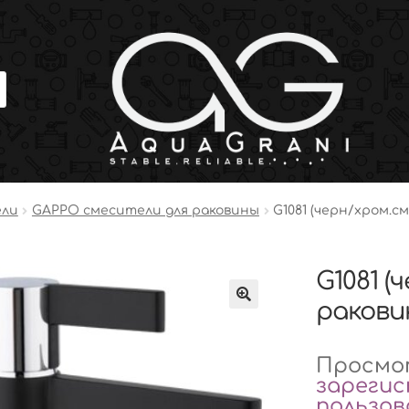
ели
GAPPO смесители для раковины
G1081 (черн/хром.см
G1081 (
ракови
Просмот
зареги
пользо