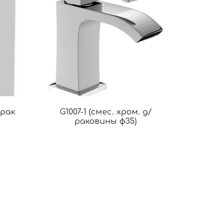
/рак
G1007-1 (смес. хром. д/
раковины ф35)