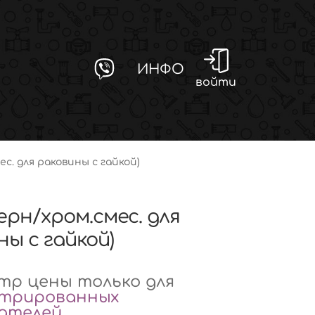
ИНФО
войти
ес. для раковины с гайкой)
черн/хром.смес. для
ны с гайкой)
р цены только для
стрированных
вателей
.