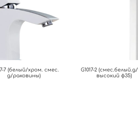
7-7 (белый/хром. смес.
G1017-2 (смес.белый.д
д/раковины)
высокий ф35)