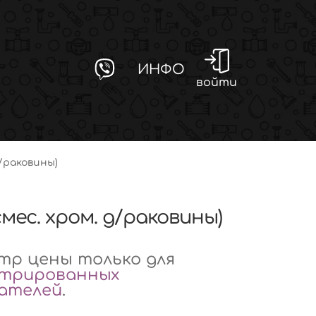
ИНФО
войти
д/раковины)
смес. хром. д/раковины)
р цены только для
стрированных
вателей
.