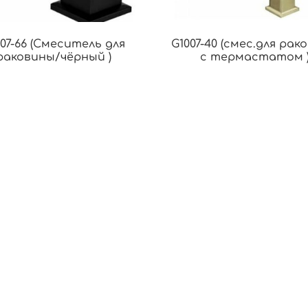
007-66 (Смеситель для
G1007-40 (смес.для рак
раковины/чёрный )
с термастатом 