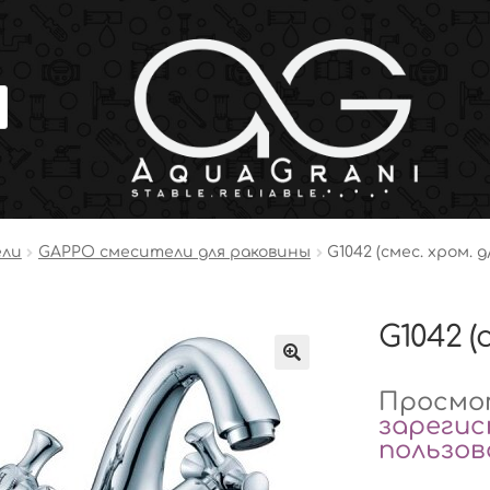
ели
GAPPO смесители для раковины
G1042 (смес. хром. 
G1042 (
Просмот
зареги
пользо