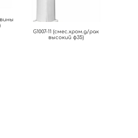
овины
)
G1007-11 (смес.хром.д/рак
высокий ф35)