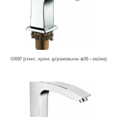
G1007 (смес. хром. д/раковины ф35 – гайка)