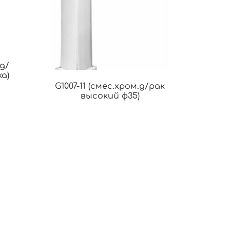
 д/
а)
G1007-11 (смес.хром.д/рак
высокий ф35)