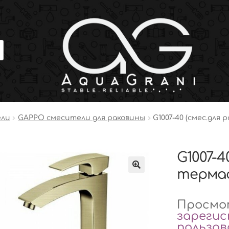
ели
GAPPO смесители для раковины
G1007-40 (смес.для
G1007-4
терма
Просмот
зареги
пользо