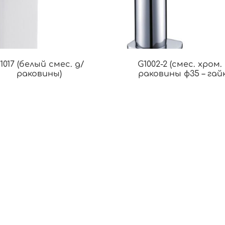
1017 (белый смес. д/
G1002-2 (смес. хром.
раковины)
раковины ф35 – гайк