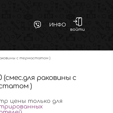
ИНФО
войти
 раковины с термастатом )
0 (смес.для раковины с
статом )
р цены только для
стрированных
вателей
.