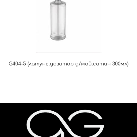
G404-5 (латунь.дозатор д/мой.сатин 300мл)