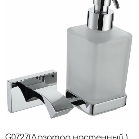
G0727(Дозатор настенный )