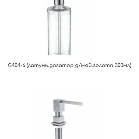
G404-6 (латунь.дозатор д/мой.золото 300мл)