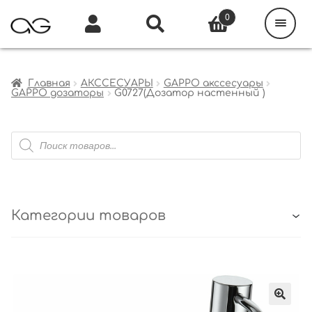
Поиск
товаров
0
Каталог
Инфо
Кабинет
Главная
АКССЕСУАРЫ
GAPPO акссесуары
GAPPO дозаторы
G0727(Дозатор настенный )
Поиск
товаров
Категории товаров