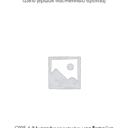
G3610 (ершик настенный бронза)