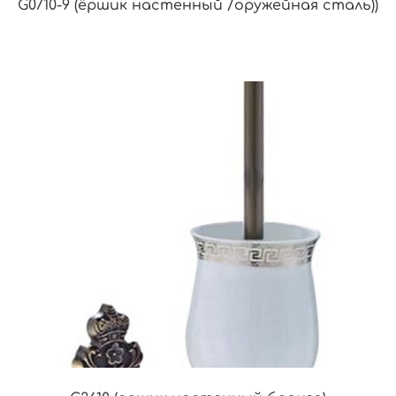
G0710-9 (ёршик настенный /оружейная сталь))