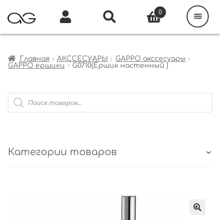
Поиск
товаров
0
Каталог
Инфо
Кабинет
Главная
АКССЕСУАРЫ
GAPPO акссесуары
GAPPO ершики
G0710(Ёршик настенный )
Поиск
товаров
Категории товаров