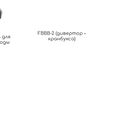
FBBB-2 (дивертор –
 для
кранбукса)
воды