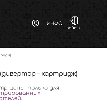
ИНФО
войти
тридж)
 (дивертор – картридж)
р цены только для
стрированных
вателей
.