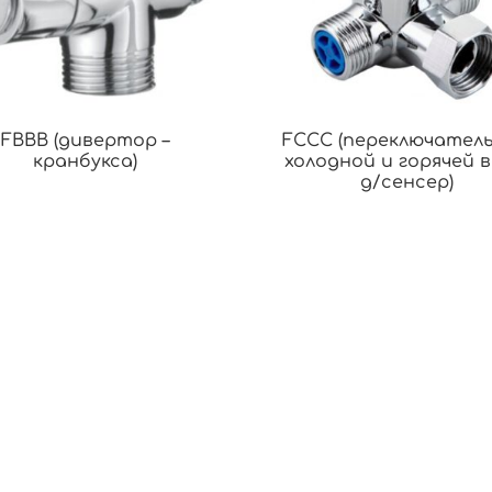
FBBB (дивертор –
FCCC (переключатель
кранбукса)
холодной и горячей 
д/сенсер)