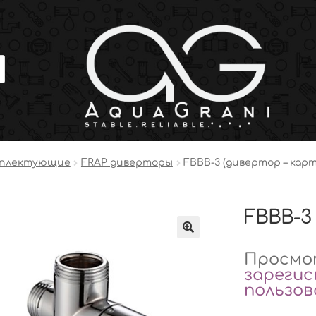
мплектующие
FRAP диверторы
FBBB-3 (дивертор – кар
FBBB-3
Просмот
зареги
пользо