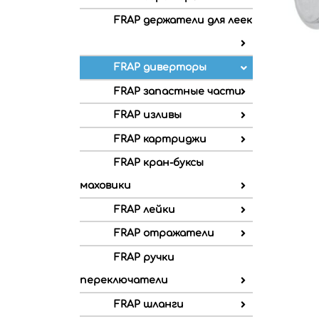
FRAP держатели для леек
FRAP диверторы
FRAP запастные части
FRAP изливы
FRAP картриджи
FRAP кран-буксы
маховики
FRAP лейки
FRAP отражатели
FRAP ручки
переключатели
FRAP шланги