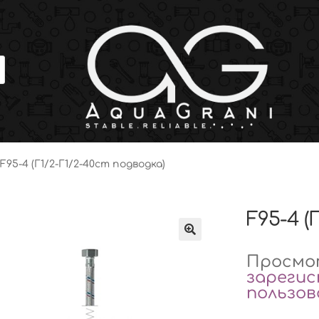
F95-4 (Г1/2-Г1/2-40cm подводка)
F95-4 (
Просмот
зареги
пользо