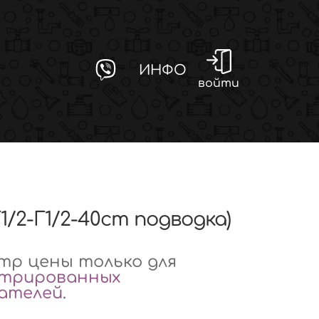
ИНФО
войти
Г1/2-Г1/2-40cm подводка)
р цены только для
стрированных
вателей
.