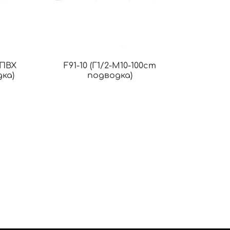
:ПВХ
F91-10 (Г1/2-М10-100cm
дка)
подводка)