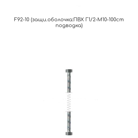
F92-10 (защи.оболочка:ПВХ Г1/2-М10-100cm
подводка)