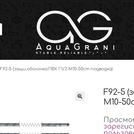
F92-5 (защи.оболочка:ПВХ Г1/2-М10-50cm подводка)
F92-5 (
М10-50
Просмот
зареги
пользо