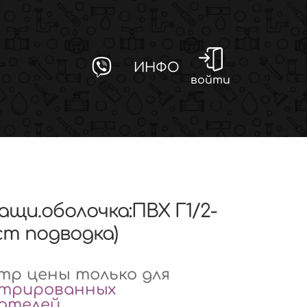
ИНФО
войти
защи.оболочка:ПВХ Г1/2-
cm подводка)
р цены только для
стрированных
вателей
.