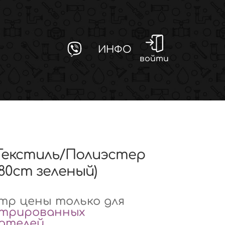
ИНФО
войти
(Текстиль/Полиэстер
180cm зеленый)
р цены только для
стрированных
вателей
.