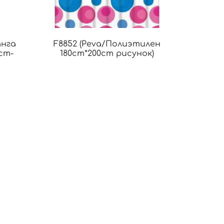
анга
F8852 (Peva/Полиэтилен
cm-
180cm*200cm рисунок)