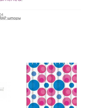
04
RAP шторы