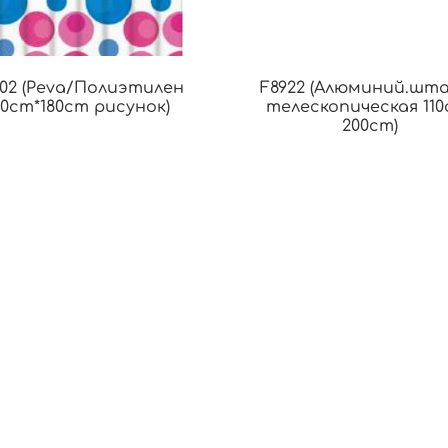
802 (Peva/Полиэтилен
F8922 (Алюминий.шт
80cm*180cm рисунок)
телескопическая 110
200cm)