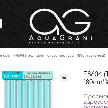
шторы
F8604 (Текстиль/Полиэстер 180cm*180cm зеленый)
F8604 
180cm*
Просмот
зареги
пользо