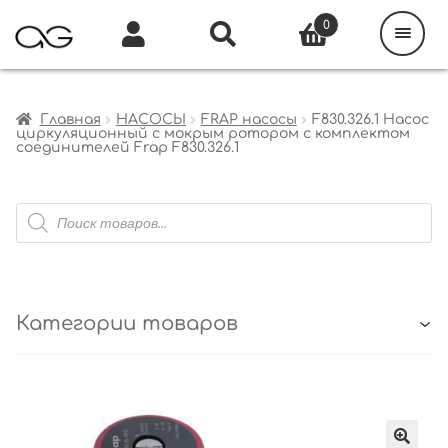
Поиск
товаров
0
Каталог
Инфо
Кабинет
Главная
НАСОСЫ
FRAP насосы
F830.326.1 Насос
циркуляционный с мокрым ротором с комплектом
соединителей Frap F830.326.1
Поиск
товаров
Категории товаров