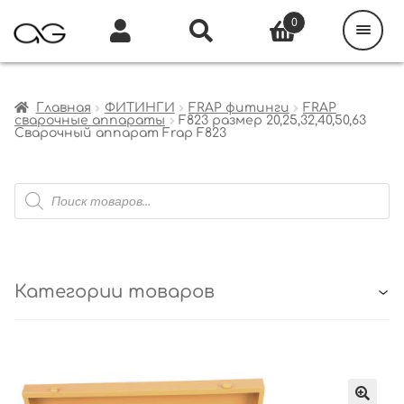
Поиск
товаров
0
Каталог
Инфо
Кабинет
Главная
ФИТИНГИ
FRAP фитинги
FRAP
сварочные аппараты
F823 размер 20,25,32,40,50,63
Сварочный аппарат Frap F823
Поиск
товаров
Категории товаров