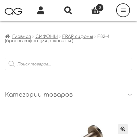
Поиск
товаров
0
Каталог
Инфо
Кабинет
Главная
СИФОНЫ
FRAP сифоны
F82-4
(бронза.сифон для раковины )
Поиск
товаров
Категории товаров