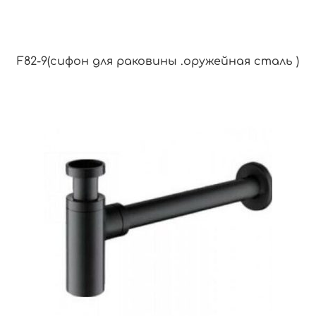
F82-9(сифон для раковины .оружейная сталь )