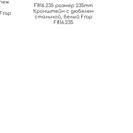
епеж
F816.235 размер 235mm
Кронштейн с дюбелем
Frap
стальной, белый Frap
F816.235