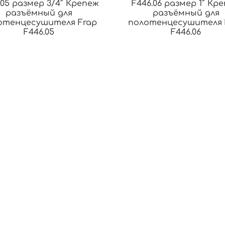
.05 размер 3/4″ Крепеж
F446.06 размер 1″ Кр
разъёмный для
разъёмный для
отенцесушителя Frap
полотенцесушителя 
F446.05
F446.06