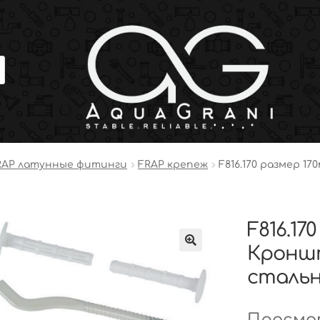
RAP латунные фитинги
FRAP крепеж
F816.170 размер 
F816.17
Кронш
стально
Просмот