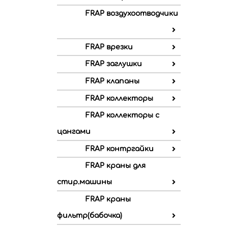
FRAP воздухоотводчики
FRAP врезки
FRAP заглушки
FRAP клапаны
FRAP коллекторы
FRAP коллекторы с
цангами
FRAP контргайки
FRAP краны для
стир.машины
FRAP краны
фильтр(бабочка)