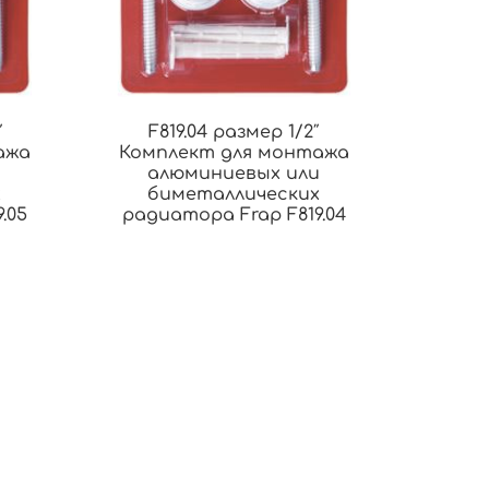
″
F819.04 размер 1/2″
ажа
Комплект для монтажа
и
алюминиевых или
х
биметаллических
.05
радиатора Frap F819.04