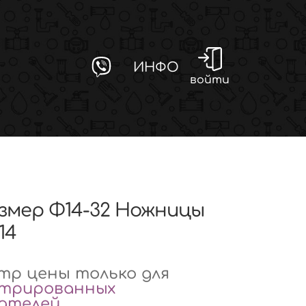
ИНФО
войти
азмер Φ14-32 Ножницы
14
р цены только для
стрированных
вателей
.