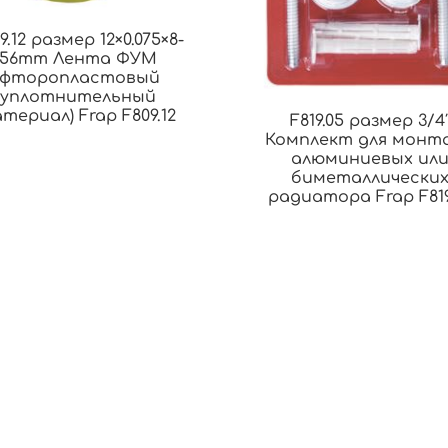
9.12 размер 12×0.075×8-
56mm Лента ФУМ
(фторопластовый
уплотнительный
териал) Frap F809.12
F819.05 размер 3/4
Комплект для монт
алюминиевых ил
биметаллически
радиатора Frap F819