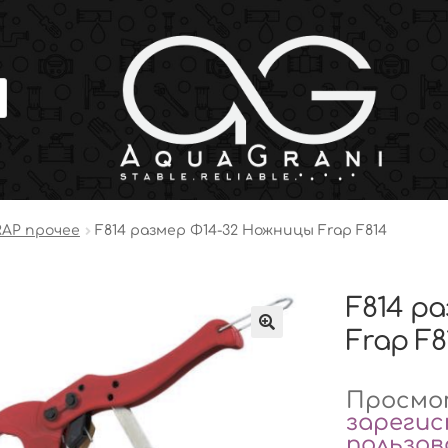
RAP прочее
F814 размер Φ14-32 Ножницы Frap F814
F814 р
Frap F8
Просмот
зареги
пользо