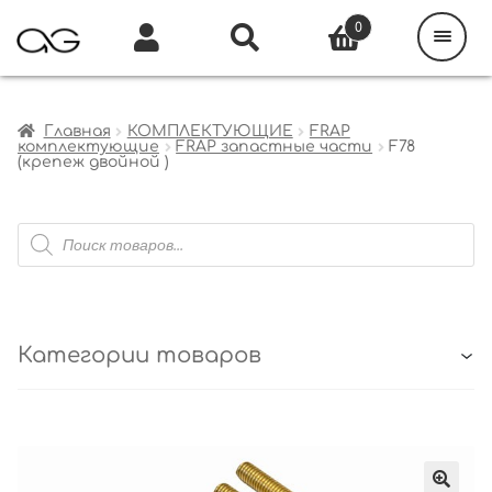
Поиск
товаров
0
Каталог
Инфо
Кабинет
Главная
КОМПЛЕКТУЮЩИЕ
FRAP
комплектующие
FRAP запастные части
F78
(крепеж двойной )
Поиск
товаров
Категории товаров