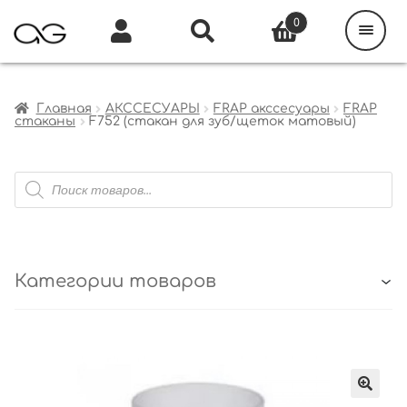
Поиск
товаров
0
Каталог
Инфо
Кабинет
Главная
АКССЕСУАРЫ
FRAP акссесуары
FRAP
стаканы
F752 (стакан для зуб/щеток матовый)
Поиск
товаров
Категории товаров