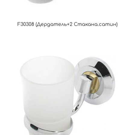
F30308 (Дердатель+2 Стакана.сатин)