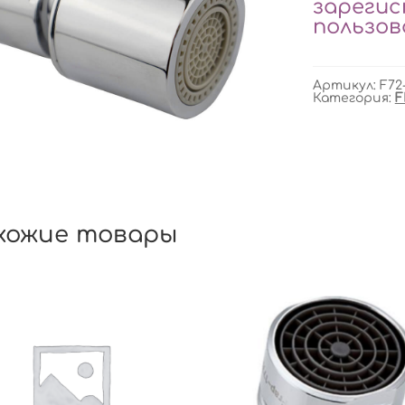
зареги
пользо
Артикул:
F72
Категория:
F
хожие товары