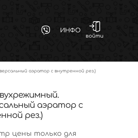
ИНФО
войти
иверсальный аэратор с внутренной рез.)
(двухрежимный.
сальный аэратор с
нной рез.)
р цены только для