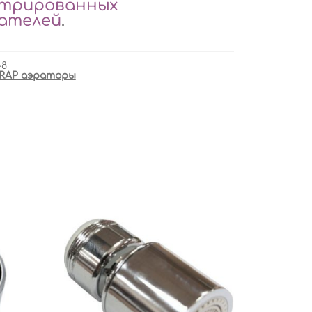
стрированных
вателей
.
-8
RAP аэраторы