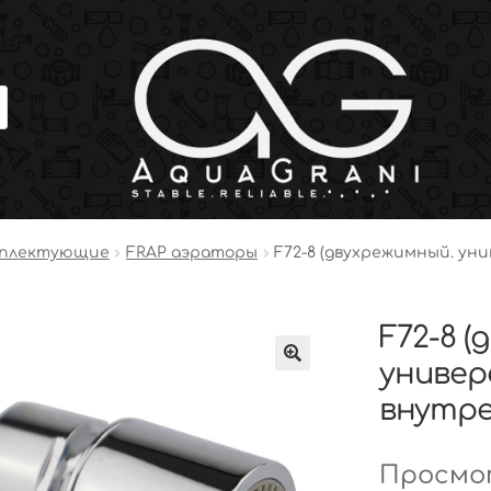
мплектующие
FRAP аэраторы
F72-8 (двухрежимный. ун
F72-8 
универ
внутре
Просмот