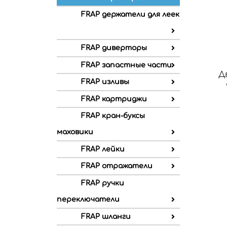
FRAP держатели для леек
FRAP диверторы
FRAP запастные части
Д
FRAP изливы
FRAP картриджи
FRAP кран-буксы
маховики
FRAP лейки
FRAP отражатели
FRAP ручки
переключатели
FRAP шланги