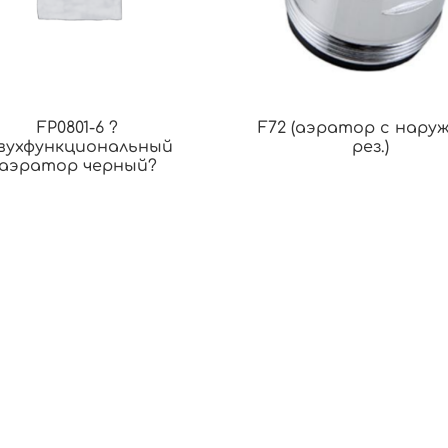
FP0801-6 ?
F72 (аэратор с нару
вухфункциональный
рез.)
аэратор черный?