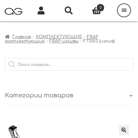
Поиск
товаров
0
Каталог
Инфо
Кабинет
Главная
КОМПЛЕКТУЮЩИЕ
FRAP
комплектующие
FRAP изливы
F7135S (излив)
Поиск
товаров
Категории товаров